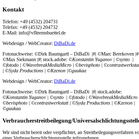
Kontakt
Telefon: +49 (4532) 204731
Telefax: +49 (4532) 204732
E-Mail: info@vfltremsbuettel.de
Webdesign / WebCreator:
DiBaDi.de
Fotonachweise:
©
Dirk Baumgartl – DiBaDi |#|
©
Marc Berekoven |#
©
Max Siekmann |#| stock.adobe:
©Konstantin Yuganov |
©synto |
©fotodo | ©WavebreakMediaMicro | ©bevisphoto | ©contrastwerkstat
| ©Syda Productions | ©Kzenon |©guukaa
Webdesign / WebCreator:
DiBaDi.de
Fotonachweise:
©
Dirk Baumgartl – DiBaDi |#| stock.adobe:
©Konstantin Yuganov |
©synto | ©fotodo | ©WavebreakMediaMicro 
©bevisphoto | ©contrastwerkstatt | ©Syda Productions | ©Kzenon |
©guukaa
Verbraucher­streit­beilegung/Universal­schlichtungs­stell
Wir sind nicht bereit oder verpflichtet, an Streitbeilegungsverfahren v
einer Verbraucherschlichtungsstelle teilzunehmen.